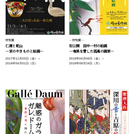
特別展
―特別展―
仁清と乾山
初公開 田中一村の絵画
―京のやきものと絵画―
―奄美を愛した孤高の画家―
2017年11月03日（金）～
2018年04月06日（金）～
2018年04月01日（日）
2018年09月24日（月）