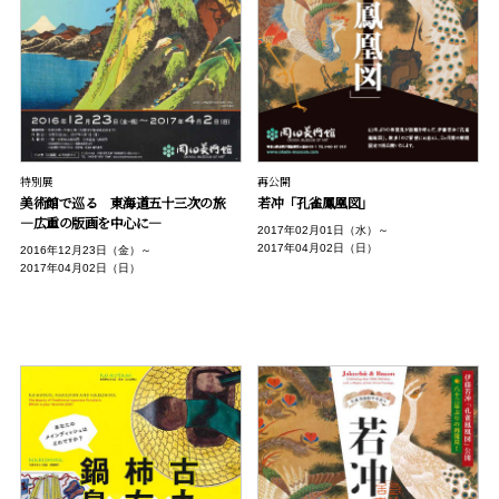
特別展
再公開
美術館で巡る 東海道五十三次の旅
若冲「孔雀鳳凰図」
―広重の版画を中心に―
2017年02月01日（水）～
2017年04月02日（日）
2016年12月23日（金）～
2017年04月02日（日）