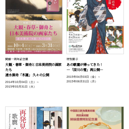
開館一周年記念展
特別展示
大観・春草・御舟と日本美術院の画家
あの歌麿が帰ってきた！
たち
―「深川の雪」再公開―
速水御舟「木蓮」 久々の公開
2015年04月03日（金）～
2015年08月31日（月）
2014年10月04日（土）～
2015年03月31日（火）