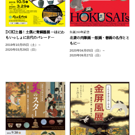
DOKI土器！土偶に青銅器展 ―はにわ
生誕260年記念
もいっしょに古代のパレード―
北斎の肉筆画 ―版画・春画の名作とと
もに―
2019年10月05日（土）～
2020年03月29日（日）
2020年04月05日（日）～
2020年09月27日（日）