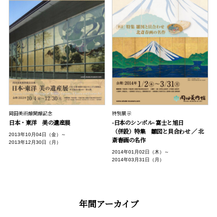
岡田美術館開館記念
特別展示
日本・東洋 美の遺産展
-日本のシンボル- 富士と旭日
（併設）特集 雛図と貝合わせ ／ 北
2013年10月04日（金）～
斎春画の名作
2013年12月30日（月）
2014年01月02日（木）～
2014年03月31日（月）
年間アーカイブ