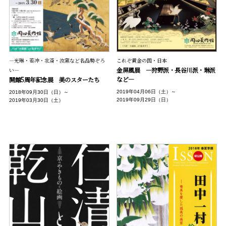
―光琳・若冲・北斎・汝窯など名品勢ぞろ
これぞ黄金の国・日本
金屏風展 ―狩野派・長谷川派・琳派
い―
など―
開館5周年記念展 美のスターたち
2019年04月06日（土）～
2018年09月30日（日）～
2019年09月29日（日）
2019年03月30日（土）