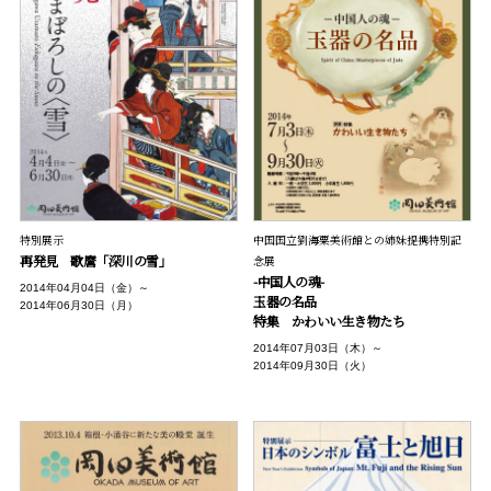
特別展示
中国国立劉海粟美術館との姉妹提携特別記
再発見 歌麿「深川の雪」
念展
-中国人の魂-
2014年04月04日（金）～
玉器の名品
2014年06月30日（月）
特集 かわいい生き物たち
2014年07月03日（木）～
2014年09月30日（火）