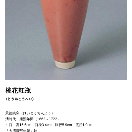
桃花紅瓶
（とうかこうへい）
景徳鎮窯（けいとくちんよう）
清時代 康煕年間（1662～1722）
１口 高15.6cm 口径3.4cm 胴径5.9cm 底径1.9cm
「大清康煕年製」銘