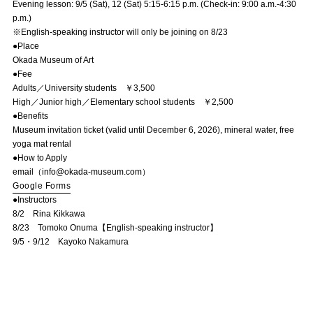
Evening lesson: 9/5 (Sat), 12 (Sat) 5:15-6:15 p.m. (Check-in: 9:00 a.m.-4:30
p.m.)
※English-speaking instructor will only be joining on 8/23
●Place
Okada Museum of Art
●Fee
Adults／University students ￥3,500
High／Junior high／Elementary school students ￥2,500
●Benefits
Museum invitation ticket (valid until December 6, 2026), mineral water, free
yoga mat rental
●How to Apply
email（info@okada-museum.com）
Google Forms
●Instructors
8/2 Rina Kikkawa
8/23 Tomoko Onuma【English-speaking instructor】
9/5・9/12 Kayoko Nakamura