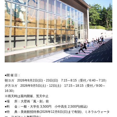
●開 催 日：
朝ヨガ 2026年8月2日(日)・23日(日) 7:15～8:15（受付／6:40～7:10）
夕方ヨガ 2026年9月5日(土)・12日(土) 17:15～18:15（受付／9:00～
16:30）
※雨天時は屋内開催、荒天中止
●場 所：大壁画「風・刻」前
●料 金：一般・大学生 3,500円 小中高生 2,500円(税込)
●特 典：美術館招待券(2026年12月6日(日)まで有効)、ミネラルウォータ
ー、ヨガマット無料貸出し