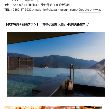
●申 込：6月14日(日)より受付開始（事前申込制）
TEL：0460-87-3931／mail:info@okada-museum.com／
Googleフォーム
【参加特典＆宿泊プラン】「箱根小涌園 天悠」×岡田美術館ヨガ