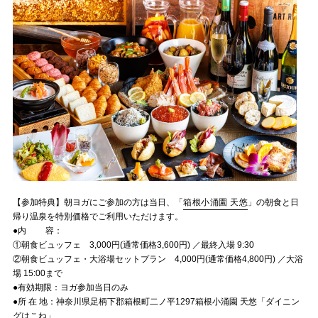
【参加特典】朝ヨガにご参加の方は当日、「
箱根小涌園 天悠
」の朝食と日
帰り温泉を特別価格でご利用いただけます。
●内 容：
①朝食ビュッフェ 3,000円(通常価格3,600円) ／最終入場 9:30
②朝食ビュッフェ・大浴場セットプラン 4,000円(通常価格4,800円) ／大浴
場 15:00まで
●有効期限：ヨガ参加当日のみ
●所 在 地：神奈川県足柄下郡箱根町二ノ平1297箱根小涌園 天悠「ダイニン
グはこね」