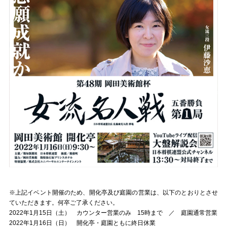
※
上記イベント開催のため、開化亭及び庭園の営業は、以下のとおりとさせ
ていただきます。何卒ご了承ください。
2022
年
1
月
15
日（土） カウンター営業のみ
15
時まで ／ 庭園通常営業
2022
年
1
月
16
日（日） 開化亭・庭園ともに終日休業