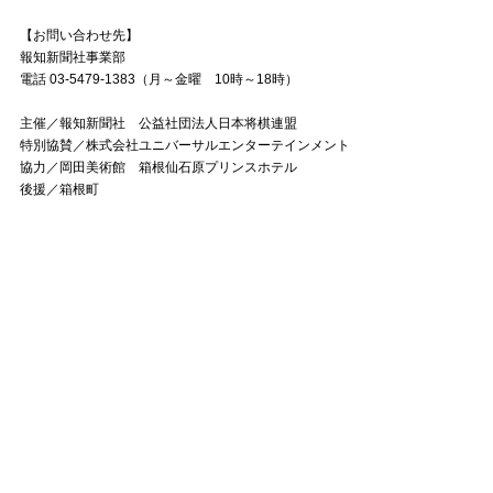
【お問い合わせ先】
報知新聞社事業部
電話
03-5479-1383
（月～金曜
10
時～
18
時）
主催／報知新聞社 公益社団法人
日本将棋連盟
特別協賛／株式会社ユニバーサルエンターテインメント
協力／岡田美術館 箱根仙石原プリンスホテル
後援／箱根町