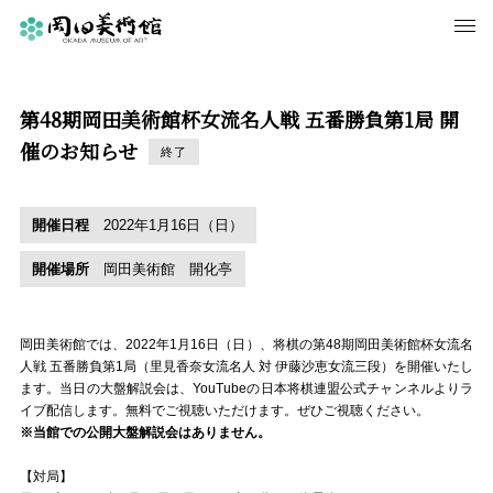
第48期岡田美術館杯女流名人戦 五番勝負第1局 開
催のお知らせ
終了
開催日程
2022年1月16日（日）
開催場所
岡田美術館 開化亭
岡田美術館では、
2022
年
1
月
16
日（日）、将棋の第
48
期
岡田美術館杯女流名
人戦
五番勝負
第
1
局（里見香奈女流名人
対
伊藤沙恵女流三段）を開催いたし
ます。当日の大盤解説会は、
YouTubeの
日本将棋連盟公式チャンネルより
ラ
イブ配信します。無料でご視聴いただけます。ぜひご視聴ください。
※
当館での公開大盤解説会はありません。
【対局】