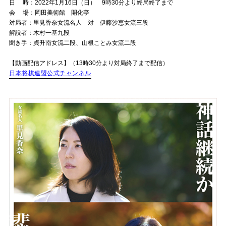
日
時：
2022
年
1
月
16
日（日）
9
時
30
分より終局終了まで
会
場：岡田美術館 開化亭
対局者：里見香奈女流名人 対 伊藤沙恵女流三段
解説者：木村一基九段
聞き手：貞升南女流二段、山根ことみ女流二段
【動画配信アドレス】（
13
時
30
分より対局終了まで配信）
日本将棋連盟公式チャンネル