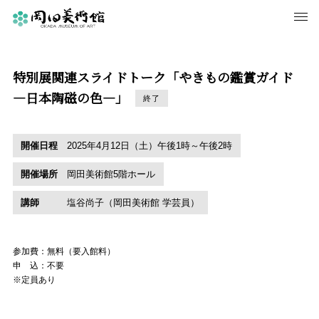
特別展関連スライドトーク「やきもの鑑賞ガイド
―日本陶磁の色―」
終了
開催日程
2025年4月12日（土）午後1時～午後2時
開催場所
岡田美術館5階ホール
講師
塩谷尚子（岡田美術館 学芸員）
参加費：無料（要入館料）
申 込：不要
※定員あり