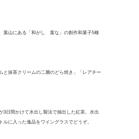
、葉山にある「和がし 葉な」の創作和菓子5種
ムと抹茶クリームの二層のどら焼き」「レアチー
が3日間かけて水出し製法で抽出した紅茶。水出
トルに入った逸品をワイングラスでどうぞ。