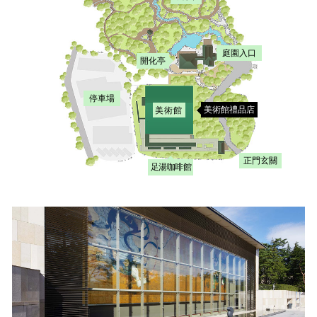
庭園入口
開化亭
停車場
美術館禮品店
美術館
正門玄關
足湯咖啡館