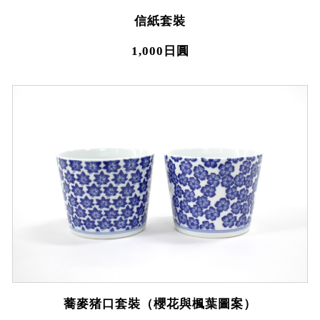
信紙套裝
1,000日圓
蕎麥猪口套裝（櫻花與楓葉圖案）