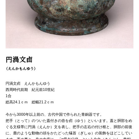
円渦文卣
（えんかもんゆう）
円渦文卣 えんかもんゆう
西周時代前期 紀元前10世紀
1合
総高24.1ｃｍ 総幅21.2ｃｍ
今から3000年以上前の、古代中国で作られた青銅器です。
把手（とって）のついた蓋付きの壺を卣（ゆう）といいます。蓋と胴部をめ
ぐる文様帯に円渦（えんか）文を表し、把手の左右の付け根と、胴部の前後
に、鹿のような動物の頭をかたどった犠首（ぎしゅ）の装飾をほどこしてい