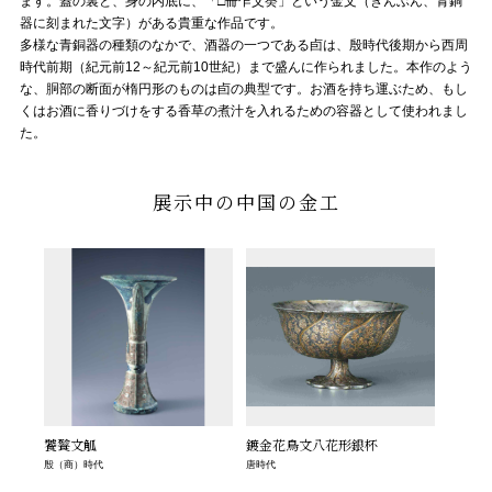
ます。蓋の裏と、身の内底に、「□冊乍父癸」という金文（きんぶん、青銅
器に刻まれた文字）がある貴重な作品です。
多様な青銅器の種類のなかで、酒器の一つである卣は、殷時代後期から西周
時代前期（紀元前12～紀元前10世紀）まで盛んに作られました。本作のよう
な、胴部の断面が楕円形のものは卣の典型です。お酒を持ち運ぶため、もし
くはお酒に香りづけをする香草の煮汁を入れるための容器として使われまし
た。
展示中の中国の金工
饕餮文觚
鍍金花鳥文八花形銀杯
殷（商）時代
唐時代